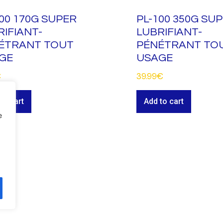
100 170G SUPER
PL-100 350G SU
RIFIANT-
LUBRIFIANT-
ÉTRANT TOUT
PÉNÉTRANT TO
GE
USAGE
€
39.99
€
to cart
Add to cart
e