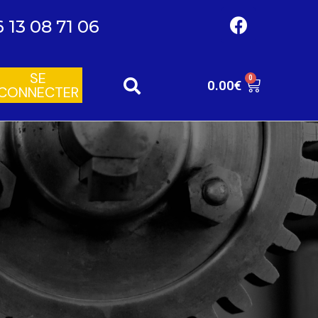
6 13 08 71 06
SE
0
0.00
€
CONNECTER