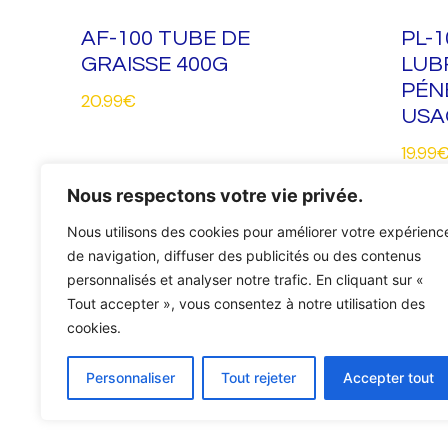
AF-100 TUBE DE
PL-
GRAISSE 400G
LUB
PÉN
20.99
€
USA
19.99
Nous respectons votre vie privée.
Add to cart
Add 
Nous utilisons des cookies pour améliorer votre expérienc
de navigation, diffuser des publicités ou des contenus
personnalisés et analyser notre trafic. En cliquant sur «
Tout accepter », vous consentez à notre utilisation des
cookies.
Personnaliser
Tout rejeter
Accepter tout